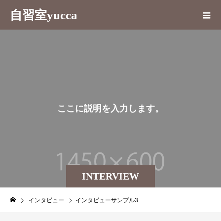
自習室yucca
こ
こ
に
説
明
を
入
力
し
ま
す
。
INTERVIEW
インタビュー
インタビューサンプル3