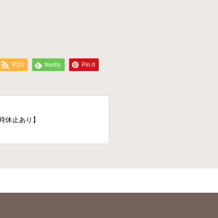
。
RSS
feedly
Pin it
時休止あり】