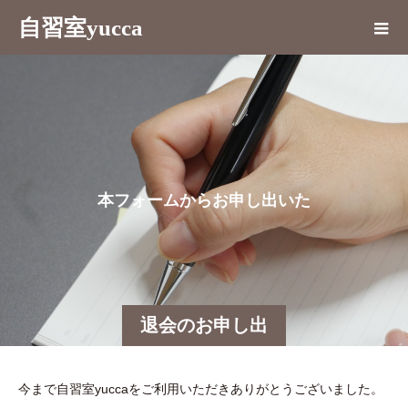
自習室yucca
本
フ
ォ
ー
ム
か
ら
お
申
し
出
い
た
だ
く
こ
退会のお申し出
今まで自習室yuccaをご利用いただきありがとうございました。